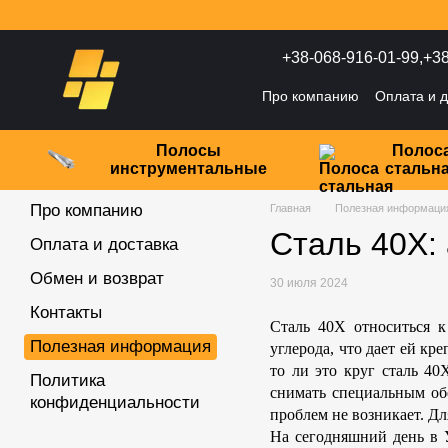
Перейти к основному контенту
+38-068-916-01-99,
+38
Про компанию
Оплата и д
Политика конфиденциаль
Полосы
Полос
инструментальные
стальн
Про компанию
Главная
Полезная информаци
Сталь 40Х:
Оплата и доставка
Обмен и возврат
30 июля 2024
Контакты
Сталь 40Х относиться 
Полезная информация
углерода, что дает ей кр
то ли это круг сталь 40
Политика
снимать специальным об
конфиденциальности
проблем не возникает. Дл
На сегодняшний день в 