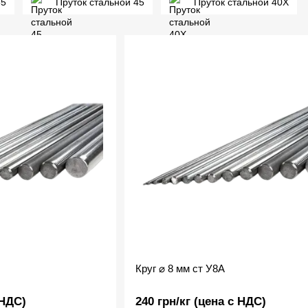
35
Пруток стальной 45
Пруток стальной 40Х
Круг ⌀ 8 мм ст У8А
 НДС)
240 грн/кг (цена с НДС)