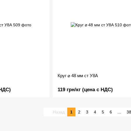
Круг ⌀ 48 мм ст У8А
 НДС)
119 грн/кг (цена с НДС)
Назад
1
2
3
4
5
6
...
3