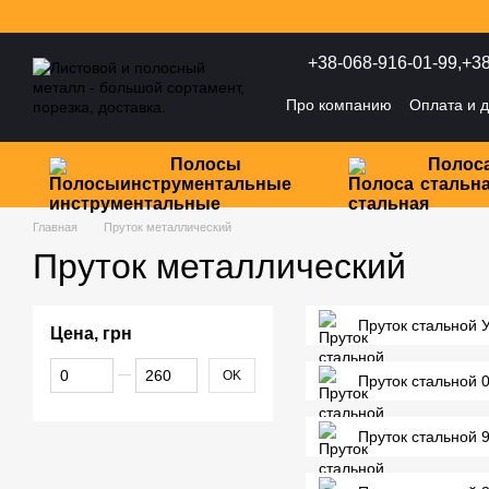
Перейти к основному контенту
+38-068-916-01-99,
+38
Про компанию
Оплата и д
Политика конфиденциаль
Полосы
Полос
инструментальные
стальн
Главная
Пруток металлический
Пруток металлический
Пруток стальной 
Цена, грн
От Цена, грн
До Цена, грн
OK
Пруток стальной 
Пруток стальной 