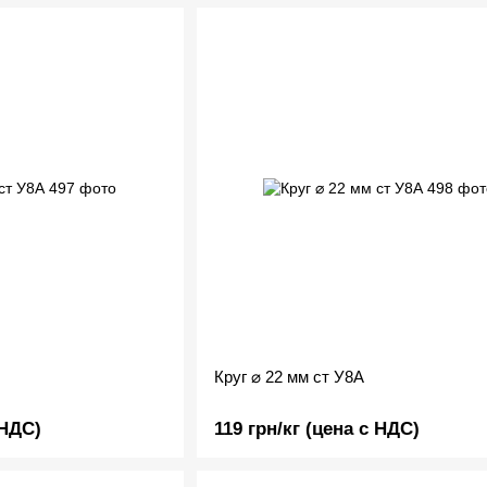
Круг ⌀ 22 мм ст У8А
 НДС)
119 грн/кг (цена с НДС)