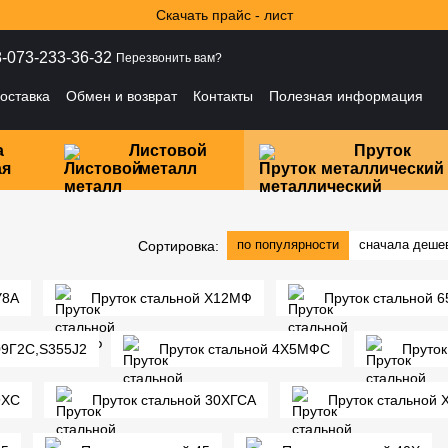
Скачать прайс - лист
-073-233-36-32
Перезвонить вам?
оставка
Обмен и возврат
Контакты
Полезная информация
ности
а
Листовой
Пруток
ая
металл
металлический
по популярности
сначала деше
Сортировка:
У8А
Пруток стальной Х12МФ
Пруток стальной 6
09Г2С,S355J2
Пруток стальной 4Х5МФС
Пруток
9ХС
Пруток стальной 30ХГСА
Пруток стальной 