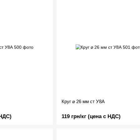
Круг ⌀ 26 мм ст У8А
 НДС)
119 грн/кг (цена с НДС)