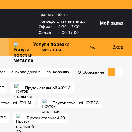
График работы:
Понедельник-пятница
Мой заказ
Офис:
8:30–17:00
Склад:
8:00-17:00
Услуги порезки
Вход
Рус
металла
Отображение:
вле
сначала дороже
по названию
5Г
Пруток стальной 40Х13
 стальной 5ХНМ
Пруток стальной 6ХВ2С
ХВГ
Пруток стальной 20