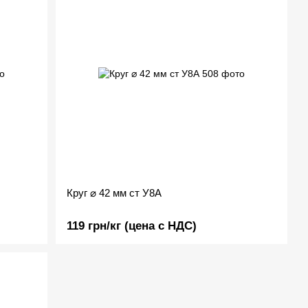
Круг ⌀ 42 мм ст У8А
119 грн/кг (цена с НДС)