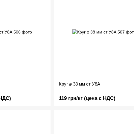
Круг ⌀ 38 мм ст У8А
 НДС)
119 грн/кг (цена с НДС)