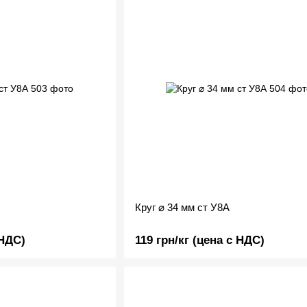
Круг ⌀ 34 мм ст У8А
 НДС)
119 грн/кг (цена с НДС)