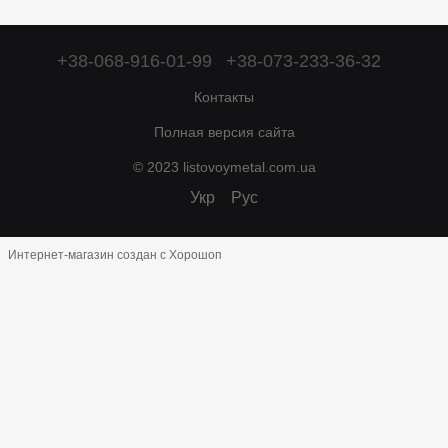
+38-068-916-01-99
+38-073-233-36-32
Контакты
Полная версия сайта
© 2023 listovoymetal.com.ua
Укр
Рус
Интернет-магазин создан с Хорошоп