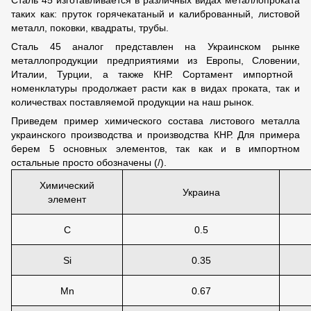
Сталь 45 изготавливается в различных видах металлопроката
таких как: пруток горячекатаный и калиброванный, листовой
металл, поковки, квадраты, трубы.
Сталь 45 аналог представлен на Украинском рынке
металлопродукции предприятиями из Европы, Словени
и,
Итали
и
, Турци
и
, а также КНР. Сортамент импортной
номенклатуры продолжает расти как в видах проката, так и
количествах поставляемой продукции на наш рынок.
Приведем пример химического состава листового металла
у
краинского производства и производства КНР. Для примера
берем 5 основных элементов, так как и в импортном
остальные просто обозначены (/).
Хим
ический
Украина
элемент
C
0.5
Si
0.35
Mn
0.67