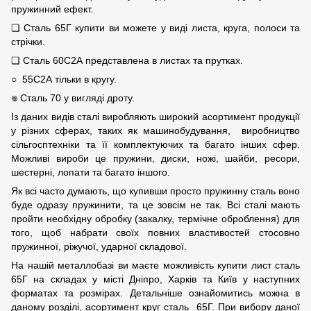
пружинний ефект.
❏ Сталь 65Г купити ви можете у виді листа, круга, полоси та
стрічки.
❏ Сталь 60С2А представлена в листах та прутках.
○ 55С2А тільки в кругу.
𖦹 Сталь 70 у вигляді дроту.
Із даних видів сталі виробляють широкий асортимент продукції
у різних сферах, таких як машинобудування, виробництво
сільгосптехніки та її комплектуючих та багато інших сфер.
Можливі вироби це пружини, диски, ножі, шайби, ресори,
шестерні, лопати та багато іншого.
Як всі часто думають, що купивши просто пружинну сталь воно
буде одразу пружинити, та це зовсім не так. Всі сталі мають
пройти необхідну обробку (закалку, термічне оброблення) для
того, щоб набрати своїх повних властивостей стосовно
пружинної, ріжучої, ударної складової.
На нашій металлобазі ви маєте можливість купити лист сталь
65Г на складах у місті Дніпро, Харків та Київ у наступних
форматах та розмірах. Детальніше ознайомитись можна в
даному
розділі
, асортимент
круг сталь 65Г
. При вибору даної