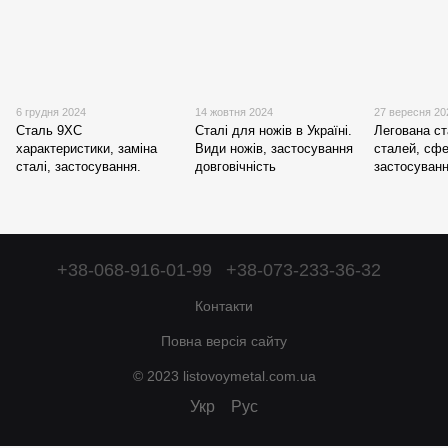
6 грудня 2024
14 жовтня 2024
27 вересня 20
Сталь 9ХС
Сталі для ножів в Україні.
Легована ст
характеристики, заміна
Види ножів, застосування
сталей, сф
сталі, застосування.
довговічність
застосуван
+38-068-916-01-99
+38-073-233-36-32
Контакти
Повна версія сайту
© 2023 listovoymetal.com.ua
Укр
Рус