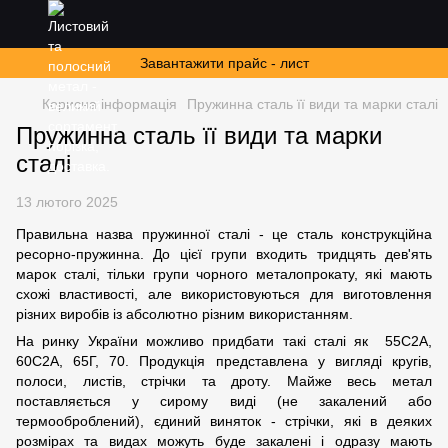
Завантажити прайс - лист
Корисна інформація
Пружинна сталь її види та марки сталі
Пружинна сталь її види та марки
сталі
13 лютого 2025
Правильна назва пружинної сталі - це сталь конструкційна
ресорно-пружинна. До цієї групи входить тридцять дев'ять
марок сталі, тільки групи чорного металопрокату, які мають
схожі властивості, але використовуються для виготовлення
різних виробів із абсолютно різним використанням.
На ринку України можливо придбати такі сталі як 55С2А,
60С2А, 65Г, 70. Продукція представлена у вигляді кругів,
полоси, листів, стрічки та дроту. Майже весь метал
поставляється у сирому виді (не закалений або
термооброблений), єдиний виняток - стрічки, які в деяких
розмірах та видах можуть буде закалені і одразу мають