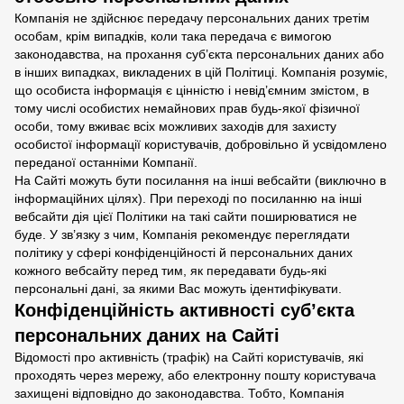
Компанія не здійснює передачу персональних даних третім
особам, крім випадків, коли така передача є вимогою
законодавства, на прохання суб’єкта персональних даних або
в інших випадках, викладених в цій Політиці. Компанія розуміє,
що особиста інформація є цінністю і невід’ємним змістом, в
тому числі особистих немайнових прав будь-якої фізичної
особи, тому вживає всіх можливих заходів для захисту
особистої інформації користувачів, добровільно й усвідомлено
переданої останніми Компанії.
На Сайті можуть бути посилання на інші вебсайти (виключно в
інформаційних цілях). При переході по посиланню на інші
вебсайти дія цієї Політики на такі сайти поширюватися не
буде. У зв’язку з чим, Компанія рекомендує переглядати
політику у сфері конфіденційності й персональних даних
кожного вебсайту перед тим, як передавати будь-які
персональні дані, за якими Вас можуть ідентифікувати.
Конфіденційність активності суб’єкта
персональних даних на Сайті
Відомості про активність (трафік) на Сайті користувачів, які
проходять через мережу, або електронну пошту користувача
захищені відповідно до законодавства. Тобто, Компанія