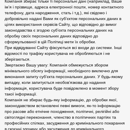
Компанія збирає тільки ті персональні дані (наприклад, Ваше
ім’я і прізвище, адреса електронної пошти, номер контактного
телефону, дата народження, стать і т.д.), які свідомо і
добровільно надані Вами як суб’єктом персональних даних в
цілях використання сервісів Сайту, що відповідно до вимог
законодавства є згодою суб’єкта персональних даних на
обробку своїх персональних даних відповідно до
сформульованої в цій Політиці мети їх обробки.
При відвідуванні Сайту фіксуються всі входи до системи. Інші
відомості по трафіку користувача не обробляються і не
зберігаються.
Звертаємо Вашу увагу: Компанія обмежується збором
мінімального обсягу інформації, необхідного виключно для
виконання запиту суб’єкта персональних даних. У будь-якому
випадку, коли запитується необов’язкова до надання
інформація, користувача буде повідомлено в момент збору
такої інформації.
Компанія не збирає будь-яку інформацію, до обробки якої,
законодавством встановлені певні вимоги, як-то інформацію
про расове або етнічне походження, політичні, релігійні або
світоглядні переконання, членство в політичних партіях та
професійних спілках, засудження до кримінального покарання
в скоєнні злочину або засудження до кримінального