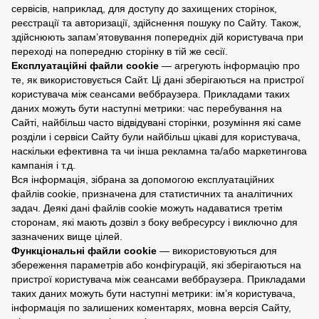
сервісів, наприклад, для доступу до захищених сторінок,
реєстрації та авторизації, здійснення пошуку по Сайту. Також,
здійснюють запам’ятовування попередніх дій користувача при
переході на попередню сторінку в тій же сесії.
Експлуатаційні файли cookie
— агрегують інформацію про
те, як використовується Сайт. Ці дані зберігаються на пристрої
користувача між сеансами веббраузера. Прикладами таких
даних можуть бути наступні метрики: час перебування на
Сайті, найбільш часто відвідувані сторінки, розуміння які саме
розділи і сервіси Сайту були найбільш цікаві для користувача,
наскільки ефективна та чи інша рекламна та/або маркетингова
кампанія і т.д.
Вся інформація, зібрана за допомогою експлуатаційних
файлів cookie, призначена для статистичних та аналітичних
задач. Деякі дані файлів cookie можуть надаватися третім
сторонам, які мають дозвіл з боку вебресурсу і виключно для
зазначених вище цілей.
Функціональні файли cookie
— використовуються для
збереження параметрів або конфігурацій, які зберігаються на
пристрої користувача між сеансами веббраузера. Прикладами
таких даних можуть бути наступні метрики: ім’я користувача,
інформація по залишених коментарях, мовна версія Сайту,