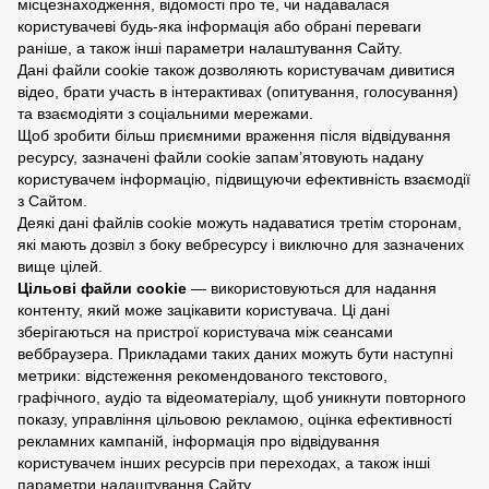
місцезнаходження, відомості про те, чи надавалася
користувачеві будь-яка інформація або обрані переваги
раніше, а також інші параметри налаштування Сайту.
Дані файли cookie також дозволяють користувачам дивитися
відео, брати участь в інтерактивах (опитування, голосування)
та взаємодіяти з соціальними мережами.
Щоб зробити більш приємними враження після відвідування
ресурсу, зазначені файли cookie запам’ятовують надану
користувачем інформацію, підвищуючи ефективність взаємодії
з Сайтом.
Деякі дані файлів cookie можуть надаватися третім сторонам,
які мають дозвіл з боку вебресурсу і виключно для зазначених
вище цілей.
Цільові файли cookie
— використовуються для надання
контенту, який може зацікавити користувача. Ці дані
зберігаються на пристрої користувача між сеансами
веббраузера. Прикладами таких даних можуть бути наступні
метрики: відстеження рекомендованого текстового,
графічного, аудіо та відеоматеріалу, щоб уникнути повторного
показу, управління цільовою рекламою, оцінка ефективності
рекламних кампаній, інформація про відвідування
користувачем інших ресурсів при переходах, а також інші
параметри налаштування Сайту.