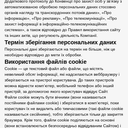
Додаткового протоколу до Конвенції про захист осіб у зв’язку з
автоматизованою обробкою персональних даних стосовно
органів нагляду та транскордонних потоків даних», «Про
інформацію», «Про рекламу», «Про телекомунікації», «Про
захист інформації в інформаційно-телекомунікаційних
системах», а також відповідно до Правил використання сайту
та інших актів, що регулюють діяльність Компанії.
Термін зберігання персональних даних
Персональні дані зберігаються на термін не більше, ніж це
необхідно відповідно до мети їх обробки.
Використання файлів cookie
Cookie — це текстовий файл або файли, що містять
невеликий обсяг інформації, які надсилаються веббраузеру і
зберігаються на пристрої користувача. До таких пристроїв
можна віднести комп’ютер, мобільний телефон або інший
пристрій, за допомогою якого користувач відвідує Сайт.
Файли cookie можуть бути вічними (вони називаються
постійними файлами cookie) і зберігатися в комп’ютері, поки
користувач їх не видалить або тимчасовими (такі файли cookie
називаються сесійними), тобто зберігаються тільки до закриття
браузера. Крім того, файли cookie поділяються на основні
(вони встановлюються безпосередньо відвідуваним Сайтом) і