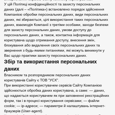
У цій Політиці конфіденційності та захисту персональних
даних (далі – «Політика») встановлено порядок здійснення
Компанією обробки персональних даних, види персональних
даних, які збираються, цілі використання таких персональних
даних, взаємодія Компанії з третіми особами, заходи безпеки
для захисту персональних даних, умови доступу до
персональних даних, а також, контактна інформація для
користувача щодо отримання доступу, внесення змін,
блокування або видалення своїх персональних даних та
звернення з будь-якими питаннями, які можуть виникнути у
Вас щодо практики захисту персональних даних.
Збір та використання персональних
даних
Власником та розпорядником персональних даних
користувачів Сайту є ТОВ "УCХ".
При використанні користувачем сервісів Сайту Компанією
здійснюється обробка даних користувача, а саме: — даних,
що надаються користувачем як при заповненні реєстраційних
форм, так і в процесі користування сервісами; — файли
cookie; — ір-адреси; — параметри й налаштувань інтернет-
браузерів (User-agent).