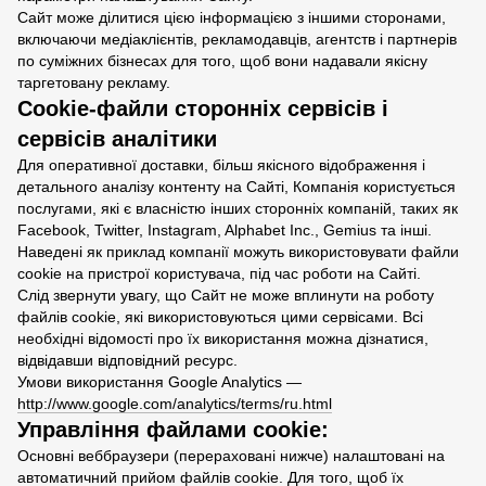
Сайт може ділитися цією інформацією з іншими сторонами,
включаючи медіаклієнтів, рекламодавців, агентств і партнерів
по суміжних бізнесах для того, щоб вони надавали якісну
таргетовану рекламу.
Cookie-файли сторонніх сервісів і
сервісів аналітики
Для оперативної доставки, більш якісного відображення і
детального аналізу контенту на Сайті, Компанія користується
послугами, які є власністю інших сторонніх компаній, таких як
Facebook, Twitter, Instagram, Alphabet Inc., Gemius та інші.
Наведені як приклад компанії можуть використовувати файли
cookie на пристрої користувача, під час роботи на Сайті.
Слід звернути увагу, що Сайт не може вплинути на роботу
файлів cookie, які використовуються цими сервісами. Всі
необхідні відомості про їх використання можна дізнатися,
відвідавши відповідний ресурс.
Умови використання Google Analytics —
http://www.google.com/analytics/terms/ru.html
Управління файлами cookie:
Основні веббраузери (перераховані нижче) налаштовані на
автоматичний прийом файлів cookie. Для того, щоб їх