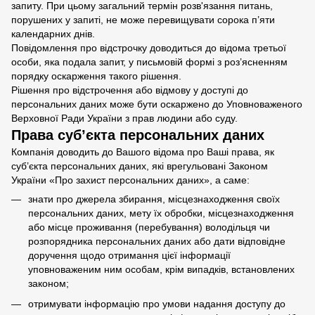
запиту. При цьому загальний термін розв'язання питань,
порушених у запиті, не може перевищувати сорока п’яти
календарних днів.
Повідомлення про відстрочку доводиться до відома третьої
особи, яка подала запит, у письмовій формі з роз’ясненням
порядку оскарження такого рішення.
Рішення про відстрочення або відмову у доступі до
персональних даних може бути оскаржено до Уповноваженого
Верховної Ради України з прав людини або суду.
Права суб’єкта персональних даних
Компанія доводить до Вашого відома про Ваші права, як
суб’єкта персональних даних, які врегульовані Законом
України «Про захист персональних даних», а саме:
знати про джерела збирання, місцезнаходження своїх
персональних даних, мету їх обробки, місцезнаходження
або місце проживання (перебування) володільця чи
розпорядника персональних даних або дати відповідне
доручення щодо отримання цієї інформації
уповноваженим ним особам, крім випадків, встановлених
законом;
отримувати інформацію про умови надання доступу до