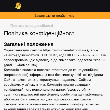
Завантажити прайс - лист
Політика конфіденційності
Політика конфіденційності
Загальні положення
Управління цим сайтом
https://listovoymetal.com.ua
(далі –
«Сайт») здійснюється ТОВ "УСХ", код ЄДРПОУ - 46026763, яка
зареєстрована і діє відповідно до вимог законодавства України
(далі — «Компанія»).
Компанія з великою повагою ставиться до конфіденційної
(персональної) інформації всіх без винятку осіб, які відвідали
Сайт, а також тих, хто користується наданими Сайтом
сервісами; у зв’язку з чим, Компанія прагне захищати
конфіденційність персональних даних (відомостей чи
сукупність відомостей про фізичну особу, яка ідентифікована
або може бути конкретно ідентифікована), тим самим
створивши й забезпечивши максимально комфортні умови
використання сервісів Сайту кожному користувачеві.