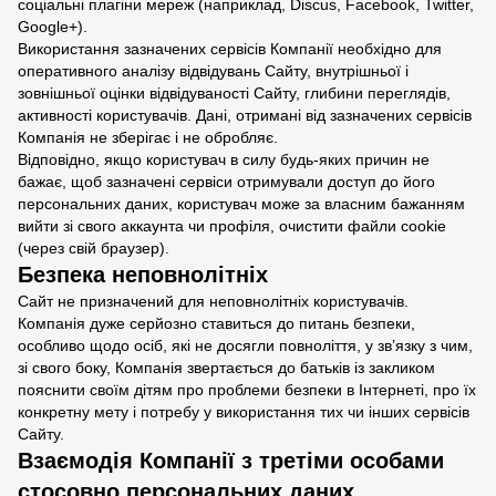
соціальні плагіни мереж (наприклад, Discus, Facebook, Twitter,
Google+).
Використання зазначених сервісів Компанії необхідно для
оперативного аналізу відвідувань Сайту, внутрішньої і
зовнішньої оцінки відвідуваності Сайту, глибини переглядів,
активності користувачів. Дані, отримані від зазначених сервісів
Компанія не зберігає і не обробляє.
Відповідно, якщо користувач в силу будь-яких причин не
бажає, щоб зазначені сервіси отримували доступ до його
персональних даних, користувач може за власним бажанням
вийти зі свого аккаунта чи профіля, очистити файли cookie
(через свій браузер).
Безпека неповнолітніх
Сайт не призначений для неповнолітніх користувачів.
Компанія дуже серйозно ставиться до питань безпеки,
особливо щодо осіб, які не досягли повноліття, у зв’язку з чим,
зі свого боку, Компанія звертається до батьків із закликом
пояснити своїм дітям про проблеми безпеки в Інтернеті, про їх
конкретну мету і потребу у використання тих чи інших сервісів
Сайту.
Взаємодія Компанії з третіми особами
стосовно персональних даних