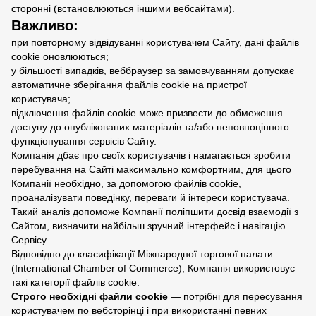
сторонні (встановлюються іншими вебсайтами).
Важливо:
при повторному відвідуванні користувачем Сайту, дані файлів
cookie оновлюються;
у більшості випадків, веббраузер за замовчуванням допускає
автоматичне зберігання файлів cookie на пристрої
користувача;
відключення файлів cookie може призвести до обмеження
доступу до опублікованих матеріалів та/або неповноцінного
функціонування сервісів Сайту.
Компанія дбає про своїх користувачів і намагається зробити
перебування на Сайті максимально комфортним, для цього
Компанії необхідно, за допомогою файлів cookie,
проаналізувати поведінку, переваги й інтереси користувача.
Такий аналіз допоможе Компанії поліпшити досвід взаємодії з
Сайтом, визначити найбільш зручний інтерфейс і навігацію
Сервісу.
Відповідно до класифікації Міжнародної торгової палати
(International Chamber of Commerce), Компанія використовує
такі категорії файлів cookie:
Строго необхідні файли cookie
— потрібні для пересування
користувачем по вебсторінці і при використанні певних