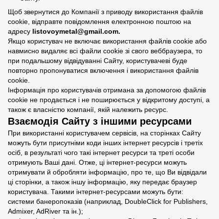
Щоб звернутися до Компанії з приводу використання файлів
cookie, відправте повідомлення електронною поштою на
адресу
listovoymetal@gmail.com.
Якщо користувач не включає використання файлів cookie або
навмисно видаляє всі файли cookie зі свого веббраузера, то
при подальшому відвідуванні Сайту, користувачеві буде
повторно пропонуватися включення і використання файлів
cookie.
Інформація про користувачів отримана за допомогою файлів
cookie не продається і не поширюється у відкритому доступі, а
також є власністю компанії, якій належить ресурс.
Взаємодія Сайту з іншими ресурсами
При використанні користувачем сервісів, на сторінках Сайту
можуть бути присутніми коди інших інтернет ресурсів і третіх
осіб, в результаті чого такі інтернет ресурси та треті особи
отримують Ваші дані. Отже, ці інтернет-ресурси можуть
отримувати й обробляти інформацію, про те, що Ви відвідали
ці сторінки, а також іншу інформацію, яку передає браузер
користувача. Такими інтернет-ресурсами можуть бути:
системи банеропоказів (наприклад, DoubleClick for Publishers,
Admixer, AdRiver та ін.);