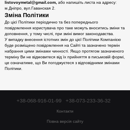
listovoymetal@gmail.com,
або напишіть листа на адресу:
м.Дніпро, вул.Гаванская 2.
Зміна Політики
До цієї Політики періодично та без попереднього
повідомлення користувача про таке можуть вноситись зміни та
доповнення, у тому числі, при зміні вимог законодавства.
У випадку внесення істотних змін до цієї Політики Компанією
буде розміщено повідомлення на Сайті та зазначено термін
набрання цими змінами чинності. Якщо протягом зазначеного
терміну Ви не відмовитеся від їх прийняття в письмовій формі,
це означатиме, що Ви погоджуєтеся з відповідними змінами
Політики.
+38-068-916-01-99
+38-073-233-36-32
Контакти
Повна версія сайту