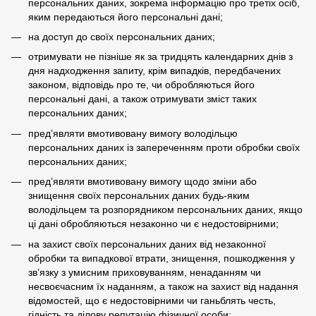
персональних даних, зокрема інформацію про третіх осіб,
яким передаються його персональні дані;
на доступ до своїх персональних даних;
отримувати не пізніше як за тридцять календарних днів з
дня надходження запиту, крім випадків, передбачених
законом, відповідь про те, чи обробляються його
персональні дані, а також отримувати зміст таких
персональних даних;
пред’являти вмотивовану вимогу володільцю
персональних даних із запереченням проти обробки своїх
персональних даних;
пред’являти вмотивовану вимогу щодо зміни або
знищення своїх персональних даних будь-яким
володільцем та розпорядником персональних даних, якщо
ці дані обробляються незаконно чи є недостовірними;
на захист своїх персональних даних від незаконної
обробки та випадкової втрати, знищення, пошкодження у
зв’язку з умисним приховуванням, ненаданням чи
несвоєчасним їх наданням, а також на захист від надання
відомостей, що є недостовірними чи ганьблять честь,
гідність та ділову репутацію фізичної особи;