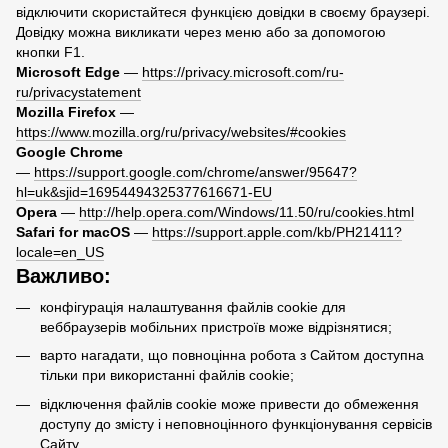
відключити скористайтеся функцією довідки в своєму браузері.
Довідку можна викликати через меню або за допомогою
кнопки F1.
Microsoft Edge
—
https://privacy.microsoft.com/ru-
ru/privacystatement
Mozilla Firefox
—
https://www.mozilla.org/ru/privacy/websites/#cookies
Google Chrome
—
https://support.google.com/chrome/answer/95647?
hl=uk&sjid=16954494325377616671-EU
Opera
—
http://help.opera.com/Windows/11.50/ru/cookies.html
Safari for macOS
—
https://support.apple.com/kb/PH21411?
locale=en_US
Важливо:
конфігурація налаштування файлів cookie для
веббраузерів мобільних пристроїв може відрізнятися;
варто нагадати, що повноцінна робота з Сайтом доступна
тільки при використанні файлів cookie;
відключення файлів cookie може привести до обмеження
доступу до змісту і неповноцінного функціонування сервісів
Сайту.