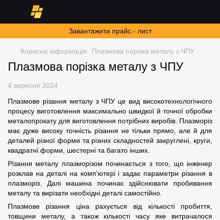
Завантажити прайс - лист
Корисна інформація
Плазмова порізка металу з ЧПУ
Плазмова порізка металу з ЧПУ
4 вересня 2024
Плазмове різання металу з ЧПУ це вид високотехнологічного
процесу виготовлення максимально швидкої й точної обробки
металопрокату для виготовлення потрібних виробів. Плазморіз
має дуже високу точність різання не тільки прямо, але й для
деталей різної форми та різних складностей закруглені, круги,
квадратні форми, шестерні та багато інших.
Різання металу плазморізом починається з того, що інженер
розклав на деталі на комп'ютері і задає параметри різання в
плазморіз. Далі машина починає здійснювати пробивання
металу та вирізати необхідні деталі самостійно.
Плазмове різання ціна рахується від кількості пробиття,
товщини металу, а також кількості часу яке витрачалося