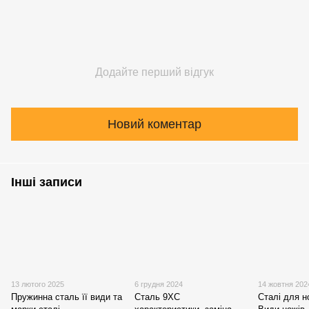
Додайте перший відгук
Новий коментар
Інші записи
13 лютого 2025
6 грудня 2024
14 жовтня 202
Пружинна сталь її види та
Сталь 9ХС
Сталі для но