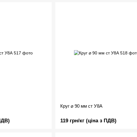
Круг ⌀ 90 мм ст У8А
ПДВ)
119 грн/кг (ціна з ПДВ)