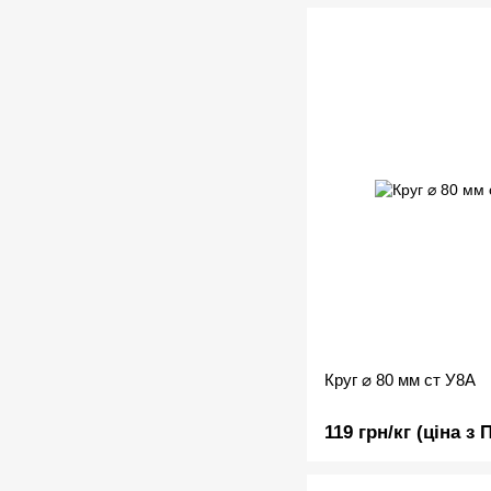
Круг ⌀ 80 мм ст У8А
119 грн/кг (ціна з 