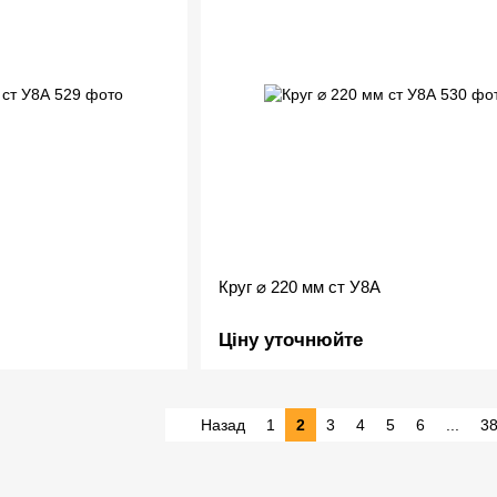
Круг ⌀ 220 мм ст У8А
Ціну уточнюйте
Назад
1
2
3
4
5
6
...
3