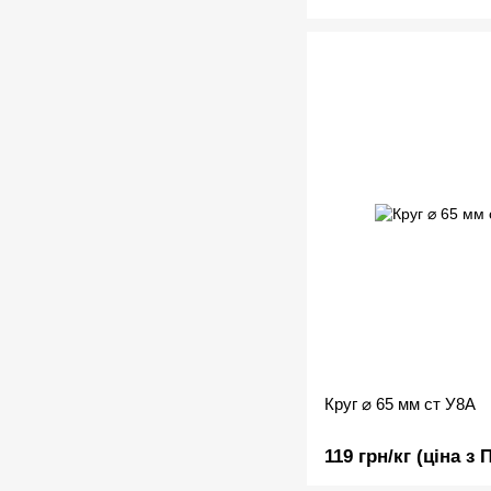
Круг ⌀ 65 мм ст У8А
119 грн/кг (ціна з 