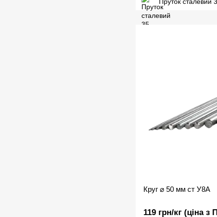
Пруток сталевий 
Круг ⌀ 50 мм ст У8А
119 грн/кг (ціна з 