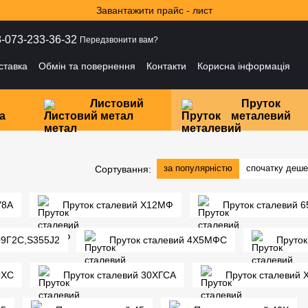
Завантажити прайс - лист
-073-233-36-32
Передзвонити вам?
ставка
Обмін та повернення
Контакти
Корисна інформація
і
Листовий
Пруток
а
метал
металевий
за популярністю
спочатку деш
Сортування:
У8А
Пруток сталевий Х12МФ
Пруток сталевий 6
09Г2С,S355J2
Пруток сталевий 4Х5МФС
Пруток
9ХС
Пруток сталевий 30ХГСА
Пруток сталевий 