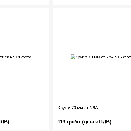
Круг ⌀ 70 мм ст У8А
ПДВ)
119 грн/кг (ціна з ПДВ)