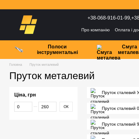
Перейти до основного контенту
+38-068-916-01-99,
+38
Про компанію
Оплата і до
Політика конфіденційност
Полоси
Смуга
інструментальні
металев
Головна
Пруток металевий
Пруток металевий
Пруток сталевий 
Ціна, грн
Від Ціна, грн
До Ціна, грн
ОК
Пруток сталевий 
Пруток сталевий 