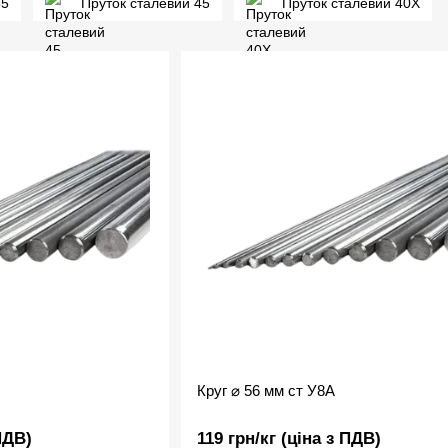
35
Пруток сталевий 45
Пруток сталевий 40Х
Круг ⌀ 56 мм ст У8А
ПДВ)
119 грн/кг (ціна з ПДВ)