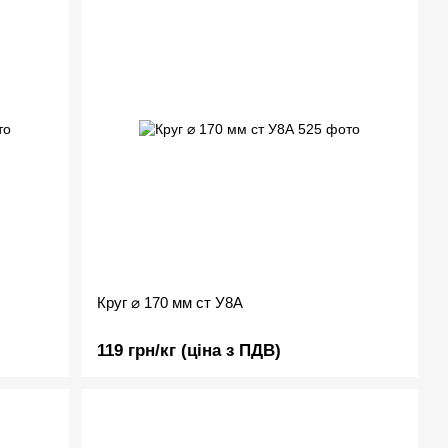
Круг ⌀ 170 мм ст У8А
119 грн/кг (ціна з ПДВ)