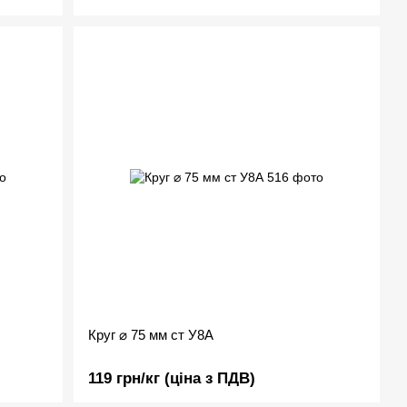
Круг ⌀ 75 мм ст У8А
119 грн/кг (ціна з ПДВ)