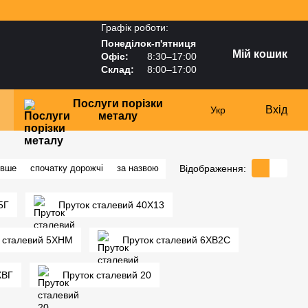
Графік роботи:
Понеділок-п'ятниця
Мій кошик
Офіс:
8:30–17:00
Склад:
8:00–17:00
Послуги порізки
Вхід
Укр
металу
Відображення:
евше
спочатку дорожчі
за назвою
5Г
Пруток сталевий 40Х13
 сталевий 5ХНМ
Пруток сталевий 6ХВ2С
ХВГ
Пруток сталевий 20