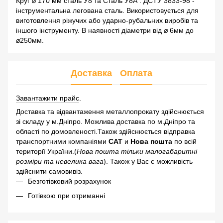
Круг ⌀ 170 мм сталь У8 та Сталь У8А . ДСТУ 3833-98 -
інструментальна легована сталь. Використовується для
виготовлення ріжучих або ударно-рубальних виробів та
іншого інструменту. В наявності діаметри від ⌀ 6мм до
⌀250мм.
Доставка
Оплата
Завантажити прайс
.
Доставка та відвантаження металлопрокату здійснюється
зі складу у м.Дніпро. Можлива доставка по м.Дніпро та
області по домовленості.Також здійснюється відправка
транспортними компаніями
САТ
и
Нова пошта
по всій
території України.(
Нова пошта тільки малогабаритні
розміри та невелика вага
). Також у Вас є можливість
здійснити самовивіз.
Безготівковий розрахунок
Готівкою при отриманні