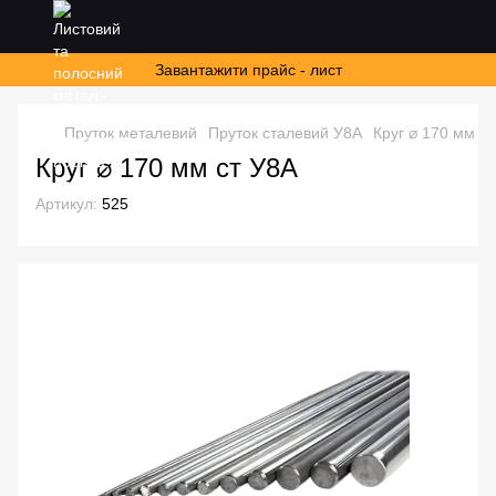
Завантажити прайс - лист
Пруток металевий
Пруток сталевий У8А
Круг ⌀ 170 мм с
Круг ⌀ 170 мм ст У8А
Артикул:
525