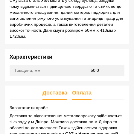
Смугаста сталь У8А містить у складі вуглець, завдяки
чому відрізняється підвищеною твердістю та стійкістю до
механічного зношування, даний матеріал підходить для
виготовлення ріжучого устаткування та знарядь праці для
виробничих процесів, а також виготовлення деталей
високої точності. Дані смуги розміром 50мм х 410мм х
1720мм.
Характеристики
Товщина, мм
50.0
Доставка
Оплата
Завантажити прайс
.
Доставка та відвантаження металлопрокату здійснюється
зі складу у м.Дніпро. Можлива доставка по м.Дніпро та
області по домовленості.Також здійснюється відправка
транспортними компаніями
САТ
и
Нова пошта
по всій