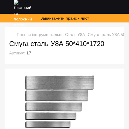
Завантажити прайс - лист
Полоси інструментальні
Сталь У8А
Смуга сталь У8А 50*
Смуга сталь У8А 50*410*1720
Артикул:
17