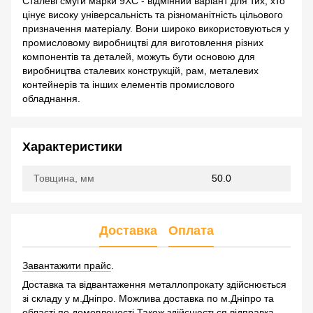
Сталеві смуги марки 9ХС - відмінний варіант для тих, хто
цінує високу універсальність та різноманітність цільового
призначення матеріалу. Вони широко використовуються у
промисловому виробництві для виготовлення різних
компонентів та деталей, можуть бути основою для
виробництва сталевих конструкцій, рам, металевих
контейнерів та інших елементів промислового
обладнання.
Характеристики
Товщина, мм
50.0
Доставка
Оплата
Завантажити прайс
.
Доставка та відвантаження металлопрокату здійснюється
зі складу у м.Дніпро. Можлива доставка по м.Дніпро та
області по домовленості.Також здійснюється відправка