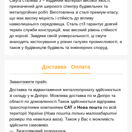
Смуга сталева 3 – надійний матеріал високої якості,
призначений для широкого спектру будівельних та
металургійних робіт. Виготовлена зі сталі преміум-класу,
що має високу міцність і стійкість до впливу
навколишнього середовища. Сталь ст3 гарантує довгий
термін служби конструкцій, має високий рівень стійкості
до корозії. Завдяки своїй універсальності, ці смуги
знаходять застосування у різних галузях промисловості, а
також у будівництві будівель та інженерних споруд.
Доставка
Оплата
Завантажити прайс
.
Доставка та відвантаження металлопрокату здійснюється
зі складу у м.Дніпро. Можлива доставка по м.Дніпро та
області по домовленості.Також здійснюється відправка
транспортними компаніями
САТ
и
Нова пошта
по всій
території України.(
Нова пошта тільки малогабаритні
розміри та невелика вага
). Також у Вас є можливість
здійснити самовивіз.
Безготівковий розрахунок