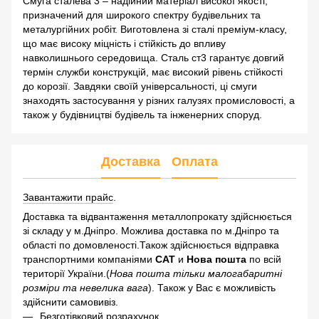
Смуга сталева 3 – надійний матеріал високої якості,
призначений для широкого спектру будівельних та
металургійних робіт. Виготовлена зі сталі преміум-класу,
що має високу міцність і стійкість до впливу
навколишнього середовища. Сталь ст3 гарантує довгий
термін служби конструкцій, має високий рівень стійкості
до корозії. Завдяки своїй універсальності, ці смуги
знаходять застосування у різних галузях промисловості, а
також у будівництві будівель та інженерних споруд.
Доставка
Оплата
Завантажити прайс
.
Доставка та відвантаження металлопрокату здійснюється
зі складу у м.Дніпро. Можлива доставка по м.Дніпро та
області по домовленості.Також здійснюється відправка
транспортними компаніями
САТ
и
Нова пошта
по всій
території України.(
Нова пошта тільки малогабаритні
розміри та невелика вага
). Також у Вас є можливість
здійснити самовивіз.
Безготівковий розрахунок