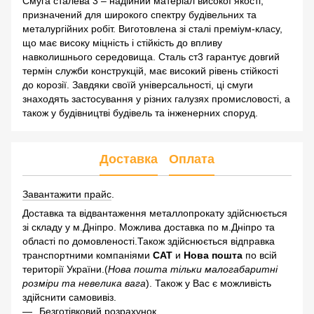
Смуга сталева 3 – надійний матеріал високої якості,
призначений для широкого спектру будівельних та
металургійних робіт. Виготовлена зі сталі преміум-класу,
що має високу міцність і стійкість до впливу
навколишнього середовища. Сталь ст3 гарантує довгий
термін служби конструкцій, має високий рівень стійкості
до корозії. Завдяки своїй універсальності, ці смуги
знаходять застосування у різних галузях промисловості, а
також у будівництві будівель та інженерних споруд.
Доставка
Оплата
Завантажити прайс
.
Доставка та відвантаження металлопрокату здійснюється
зі складу у м.Дніпро. Можлива доставка по м.Дніпро та
області по домовленості.Також здійснюється відправка
транспортними компаніями
САТ
и
Нова пошта
по всій
території України.(
Нова пошта тільки малогабаритні
розміри та невелика вага
). Також у Вас є можливість
здійснити самовивіз.
Безготівковий розрахунок