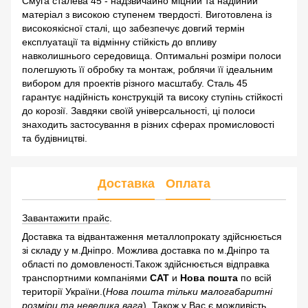
Смуга сталева 45 - надзвичайно міцний та надійний
матеріал з високою ступенем твердості. Виготовлена із
високоякісної сталі, що забезпечує довгий термін
експлуатації та відмінну стійкість до впливу
навколишнього середовища. Оптимальні розміри полоси
полегшують її обробку та монтаж, роблячи її ідеальним
вибором для проектів різного масштабу. Сталь 45
гарантує надійність конструкцій та високу ступінь стійкості
до корозії. Завдяки своїй універсальності, ці полоси
знаходить застосування в різних сферах промисловості
та будівництві.
Доставка
Оплата
Завантажити прайс
.
Доставка та відвантаження металлопрокату здійснюється
зі складу у м.Дніпро. Можлива доставка по м.Дніпро та
області по домовленості.Також здійснюється відправка
транспортними компаніями
САТ
и
Нова пошта
по всій
території України.(
Нова пошта тільки малогабаритні
розміри та невелика вага
). Також у Вас є можливість