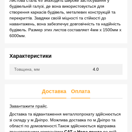
Листова сталь 45 знаходить широке застосування у
будівельній галузі, де вона використовується для
створення каркасів будівель, металевих конструкцій та
перекриттів. Завдяки своїй міцності та стійкості до
навантажень, вона забезпечує довговічність та надійність
будівель. Размер этих листов составляет 4мм х 1500мм х
6000мм.
Характеристики
Товщина, мм
4.0
Доставка
Оплата
Завантажити прайс
.
Доставка та відвантаження металлопрокату здійснюється
зі складу у м.Дніпро. Можлива доставка по м.Дніпро та
області по домовленості.Також здійснюється відправка
транспортними компаніями
САТ
и
Нова пошта
по всій