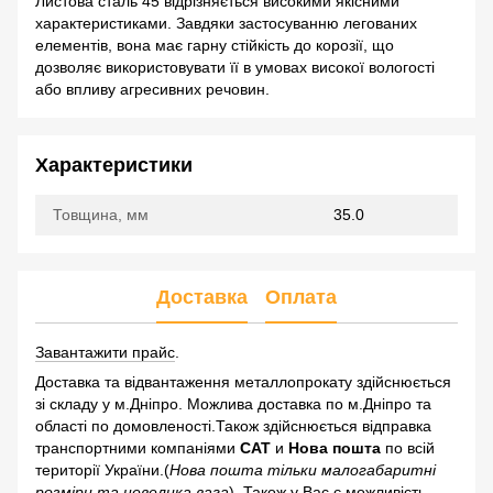
Листова сталь 45 відрізняється високими якісними
характеристиками. Завдяки застосуванню легованих
елементів, вона має гарну стійкість до корозії, що
дозволяє використовувати її в умовах високої вологості
або впливу агресивних речовин.
Характеристики
Товщина, мм
35.0
Доставка
Оплата
Завантажити прайс
.
Доставка та відвантаження металлопрокату здійснюється
зі складу у м.Дніпро. Можлива доставка по м.Дніпро та
області по домовленості.Також здійснюється відправка
транспортними компаніями
САТ
и
Нова пошта
по всій
території України.(
Нова пошта тільки малогабаритні
розміри та невелика вага
). Також у Вас є можливість