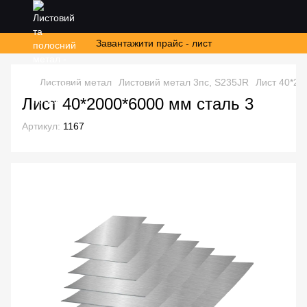
Завантажити прайс - лист
Листовий метал
Листовий метал 3пс, S235JR
Лист 40*20
Лист 40*2000*6000 мм сталь 3
Артикул:
1167