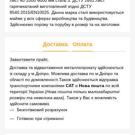
Лист 40*2000*6000 мм сталь 3. ДСТУ 2651.Лист
гарячекатаний виготовлений згідно ДСТУ
8540:2015/EN10025. Данна марка сталі використовується
майже у всіх сферах виробництва та будівництва.
Здійснюємо порізку та порубку в розмір та на заготовки.
Доставка
Оплата
Завантажити прайс
.
Доставка та відвантаження металлопрокату здійснюється
зі складу у м.Дніпро. Можлива доставка по м.Дніпро та
області по домовленості.Також здійснюється відправка
транспортними компаніями
САТ
и
Нова пошта
по всій
території України.(
Нова пошта тільки малогабаритні
розміри та невелика вага
). Також у Вас є можливість
здійснити самовивіз.
Безготівковий розрахунок
Готівкою при отриманні