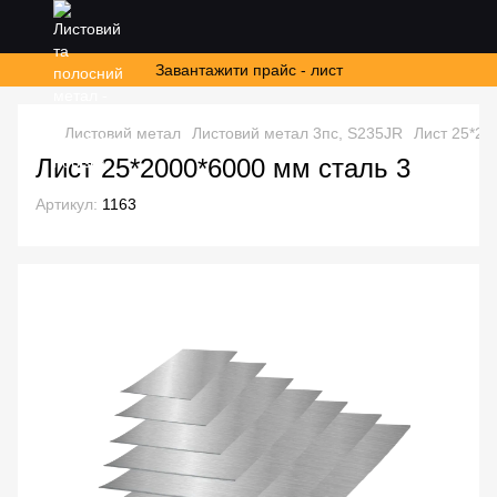
Завантажити прайс - лист
Листовий метал
Листовий метал 3пс, S235JR
Лист 25*20
Лист 25*2000*6000 мм сталь 3
Артикул:
1163