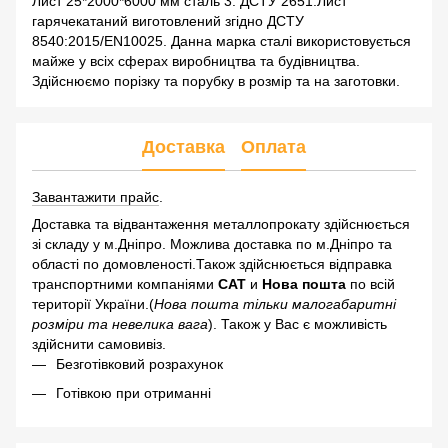
Лист 25*2000*6000 мм сталь 3. ДСТУ 2651.Лист
гарячекатаний виготовлений згідно ДСТУ
8540:2015/EN10025. Данна марка сталі використовується
майже у всіх сферах виробництва та будівництва.
Здійснюємо порізку та порубку в розмір та на заготовки.
Доставка
Оплата
Завантажити прайс
.
Доставка та відвантаження металлопрокату здійснюється
зі складу у м.Дніпро. Можлива доставка по м.Дніпро та
області по домовленості.Також здійснюється відправка
транспортними компаніями
САТ
и
Нова пошта
по всій
території України.(
Нова пошта тільки малогабаритні
розміри та невелика вага
). Також у Вас є можливість
здійснити самовивіз.
Безготівковий розрахунок
Готівкою при отриманні