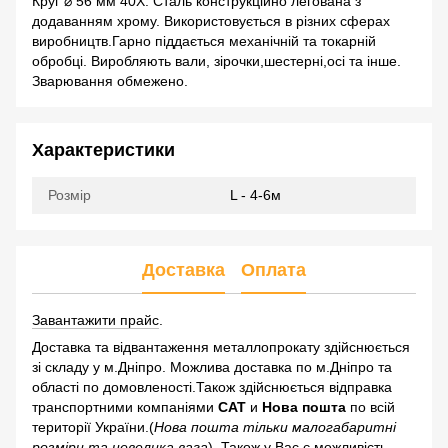
Круг ⌀ 56 мм 40Х. Сталь конструкційно легована з
додаванням хрому. Використовується в різних сферах
виробництв.Гарно піддається механічній та токарній
обробці. Виробляють вали, зірочки,шестерні,осі та інше.
Зварювання обмежено.
Характеристики
Розмір
L - 4-6м
Доставка
Оплата
Завантажити прайс
.
Доставка та відвантаження металлопрокату здійснюється
зі складу у м.Дніпро. Можлива доставка по м.Дніпро та
області по домовленості.Також здійснюється відправка
транспортними компаніями
САТ
и
Нова пошта
по всій
території України.(
Нова пошта тільки малогабаритні
розміри та невелика вага
). Також у Вас є можливість