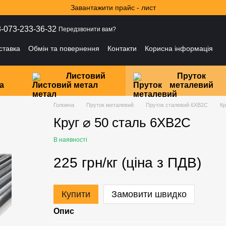
Завантажити прайс - лист
-073-233-36-32
Передзвонити вам?
ставка
Обмін та повернення
Контакти
Корисна інформація
і
Листовий
Пруток
а
метал
металевий
Головна
Пруток металевий
Пруток сталевий 6ХВ2С
Кр
Круг ⌀ 50 сталь 6ХВ2С
В наявності
225 грн/кг (ціна з ПДВ)
Купити
Замовити швидко
Опис