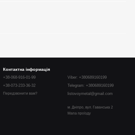
Контактна інформація
+38-068-916-01-99
Viber: +380689160199
+38-073-233-36-32
Telegram: +380689160199
listovoymetal@gmail.com
Передзвонити вам?
м. Дніпро, вул. Гаванська 2
Мапа проїзду