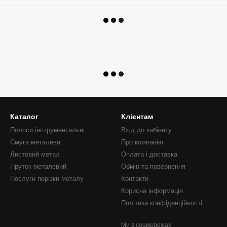
Каталог
Клієнтам
Полоси інструментальні
Вхід до кабінету
Смуга металева
Про компанію
Листовий метал
Оплата і доставка
Пруток металевий
Обмін та повернення
Послуги порізки металу
Контакти
Корисна інформація
Політика конфіденційності
Ми в соцмережах