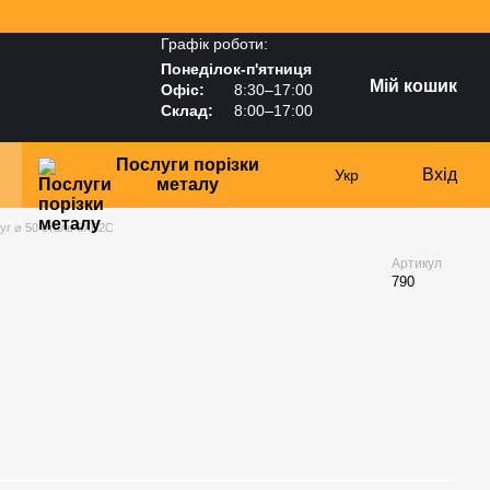
Графік роботи:
Понеділок-п'ятниця
Мій кошик
Офіс:
8:30–17:00
Склад:
8:00–17:00
Послуги порізки
Вхід
Укр
металу
уг ⌀ 50 сталь 6ХВ2С
Артикул
790