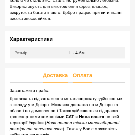
Коло ⌀ 48 сталь 9ХС. Сталь інструментально легована.
Використовують для виготовлення фрез, плашок,
викруток та багато іншого. Добре працює при вигиннанні.
висока зносостійкість
Характеристики
Розмір
L - 4-6м
Доставка
Оплата
Завантажити прайс
.
Доставка та відвантаження металлопрокату здійснюється
зі складу у м.Дніпро. Можлива доставка по м.Дніпро та
області по домовленості.Також здійснюється відправка
транспортними компаніями
САТ
и
Нова пошта
по всій
території України.(
Нова пошта тільки малогабаритні
розміри та невелика вага
). Також у Вас є можливість
здійснити самовивіз.