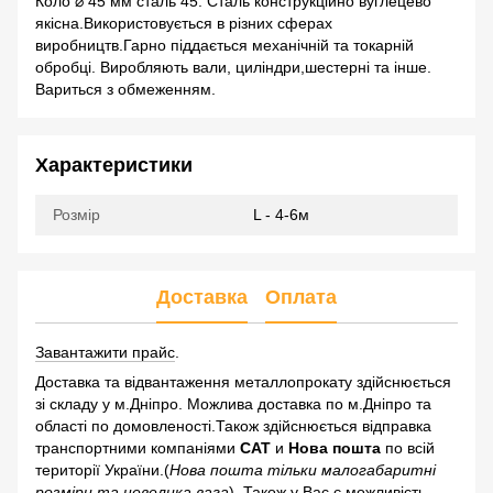
Коло ⌀ 45 мм сталь 45. Сталь конструкційно вуглецево
якісна.Використовується в різних сферах
виробництв.Гарно піддається механічній та токарній
обробці. Виробляють вали, циліндри,шестерні та інше.
Вариться з обмеженням.
Характеристики
Розмір
L - 4-6м
Доставка
Оплата
Завантажити прайс
.
Доставка та відвантаження металлопрокату здійснюється
зі складу у м.Дніпро. Можлива доставка по м.Дніпро та
області по домовленості.Також здійснюється відправка
транспортними компаніями
САТ
и
Нова пошта
по всій
території України.(
Нова пошта тільки малогабаритні
розміри та невелика вага
). Також у Вас є можливість