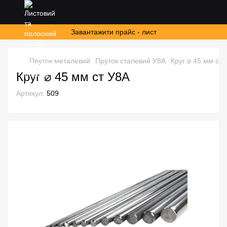
Завантажити прайс - лист
Пруток металевий
Пруток сталевий У8А
Круг ⌀ 45 мм ст 
Круг ⌀ 45 мм ст У8А
Артикул:
509