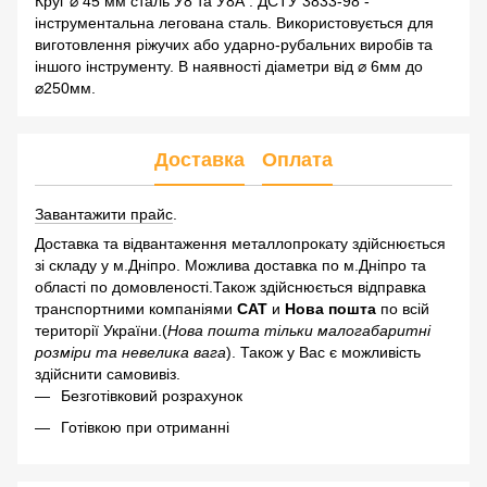
Круг ⌀ 45 мм сталь У8 та У8А . ДСТУ 3833-98 -
інструментальна легована сталь. Використовується для
виготовлення ріжучих або ударно-рубальних виробів та
іншого інструменту. В наявності діаметри від ⌀ 6мм до
⌀250мм.
Доставка
Оплата
Завантажити прайс
.
Доставка та відвантаження металлопрокату здійснюється
зі складу у м.Дніпро. Можлива доставка по м.Дніпро та
області по домовленості.Також здійснюється відправка
транспортними компаніями
САТ
и
Нова пошта
по всій
території України.(
Нова пошта тільки малогабаритні
розміри та невелика вага
). Також у Вас є можливість
здійснити самовивіз.
Безготівковий розрахунок
Готівкою при отриманні