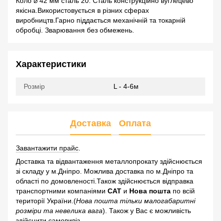
Коло ⌀ 42 мм сталь 20. Сталь конструкційно вуглецево
якісна.Використовується в різних сферах
виробництв.Гарно піддається механічній та токарній
обробці. Зварювання без обмежень.
Характеристики
Розмір
L - 4-6м
Доставка
Оплата
Завантажити прайс
.
Доставка та відвантаження металлопрокату здійснюється
зі складу у м.Дніпро. Можлива доставка по м.Дніпро та
області по домовленості.Також здійснюється відправка
транспортними компаніями
САТ
и
Нова пошта
по всій
території України.(
Нова пошта тільки малогабаритні
розміри та невелика вага
). Також у Вас є можливість
здійснити самовивіз.