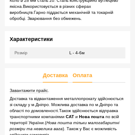
Коло ⌀ 28 мм сталь 20. Сталь конструкційно вуглецево
якісна.Використовується в різних сферах
виробництв.Гарно піддається механічній та токарній
обробці. Зварювання без обмежень.
Характеристики
Розмір
L - 4-6м
Доставка
Оплата
Завантажити прайс
.
Доставка та відвантаження металлопрокату здійснюється
зі складу у м.Дніпро. Можлива доставка по м.Дніпро та
області по домовленості.Також здійснюється відправка
транспортними компаніями
САТ
и
Нова пошта
по всій
території України.(
Нова пошта тільки малогабаритні
розміри та невелика вага
). Також у Вас є можливість
здійснити самовивіз.