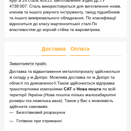
Круг ⌀ 25 сталь 40Х13. Виготовлення згідно ДСТУ
4738:007. Сталь використовується для виготвлення ножів,
клинків та іншого ріжучого інструменту, такод підшибників
та іншого вимірювального обладнання. По класифікації
відноситься до класу мартенситської сталі.По
властивостям до корозій стійка та жаровитрика.
Доставка
Оплата
Завантажити прайс
.
Доставка та відвантаження металлопрокату здійснюється
зі складу у м.Дніпро. Можлива доставка по м.Дніпро та
області по домовленості.Також здійснюється відправка
транспортними компаніями
САТ
и
Нова пошта
по всій
території України.(
Нова пошта тільки малогабаритні
розміри та невелика вага
). Також у Вас є можливість
здійснити самовивіз.
Безготівковий розрахунок
Готівкою при отриманні