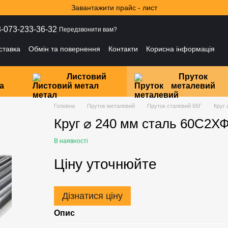
Завантажити прайс - лист
-073-233-36-32
Передзвонити вам?
ставка
Обмін та повернення
Контакти
Корисна інформація
і
Листовий
Пруток
а
метал
металевий
Головна
Пруток металевий
Пруток сталевий 65Г
Круг
Круг ⌀ 240 мм сталь 60С2Х
В наявності
Ціну уточнюйте
Дізнатися ціну
Опис