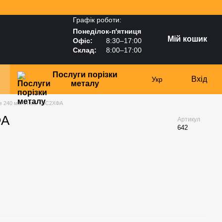
Графік роботи:
Понеділок-п'ятниця
Мій кошик
Офіс:
8:30–17:00
Склад:
8:00–17:00
Послуги порізки
Вхід
Укр
металу
 ⌀ 240 мм сталь 60С2ХФА
ФА
Артикул
642