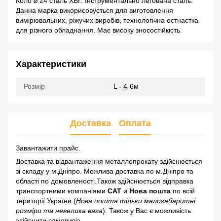
Коло ⌀ 24 сталь ХВГ. Інструментально легована сталь.
Данна марка викорисовується для виготовлення
вимірювальних, ріжучих виробів, технологічна остнастка
для різного обладнання. Має високу зносостійкість.
Характеристики
Розмір
L - 4-6м
Доставка
Оплата
Завантажити прайс
.
Доставка та відвантаження металлопрокату здійснюється
зі складу у м.Дніпро. Можлива доставка по м.Дніпро та
області по домовленості.Також здійснюється відправка
транспортними компаніями
САТ
и
Нова пошта
по всій
території України.(
Нова пошта тільки малогабаритні
розміри та невелика вага
). Також у Вас є можливість
здійснити самовивіз.