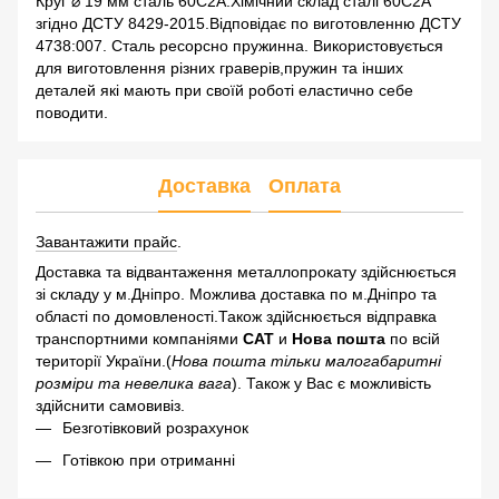
Круг ⌀ 19 мм сталь 60С2А.Хімічний склад сталі 60С2А
згідно ДСТУ 8429-2015.Відповідає по виготовленню ДСТУ
4738:007. Сталь ресорсно пружинна. Використовується
для виготовлення різних граверів,пружин та інших
деталей які мають при своїй роботі еластично себе
поводити.
Доставка
Оплата
Завантажити прайс
.
Доставка та відвантаження металлопрокату здійснюється
зі складу у м.Дніпро. Можлива доставка по м.Дніпро та
області по домовленості.Також здійснюється відправка
транспортними компаніями
САТ
и
Нова пошта
по всій
території України.(
Нова пошта тільки малогабаритні
розміри та невелика вага
). Також у Вас є можливість
здійснити самовивіз.
Безготівковий розрахунок
Готівкою при отриманні