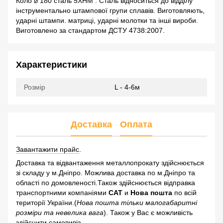
Коло ⌀ 180 сталь 5ХНМ . Сталь відноситься до відділу
інструментально штампової групи сплавів. Виготовляють,
ударні штампи. матриці, ударні молотки та інші вироби.
Виготовлено за стандартом ДСТУ 4738:2007.
Характеристики
Розмір
L - 4-6м
Доставка
Оплата
Завантажити прайс
.
Доставка та відвантаження металлопрокату здійснюється
зі складу у м.Дніпро. Можлива доставка по м.Дніпро та
області по домовленості.Також здійснюється відправка
транспортними компаніями
САТ
и
Нова пошта
по всій
території України.(
Нова пошта тільки малогабаритні
розміри та невелика вага
). Також у Вас є можливість
здійснити самовивіз.