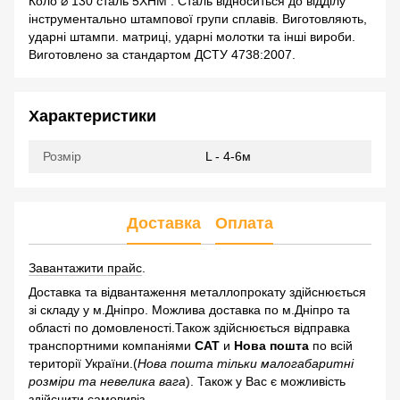
Коло ⌀ 130 сталь 5ХНМ . Сталь відноситься до відділу
інструментально штампової групи сплавів. Виготовляють,
ударні штампи. матриці, ударні молотки та інші вироби.
Виготовлено за стандартом ДСТУ 4738:2007.
Характеристики
Розмір
L - 4-6м
Доставка
Оплата
Завантажити прайс
.
Доставка та відвантаження металлопрокату здійснюється
зі складу у м.Дніпро. Можлива доставка по м.Дніпро та
області по домовленості.Також здійснюється відправка
транспортними компаніями
САТ
и
Нова пошта
по всій
території України.(
Нова пошта тільки малогабаритні
розміри та невелика вага
). Також у Вас є можливість
здійснити самовивіз.