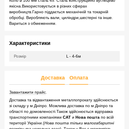
Коло ⌀ 100 мм сталь 45. Сталь конструкційно вуглецево
якісна.Використовується в різних сферах
виробництв.Гарно піддається механічній та токарній
обробці. Виробляють вали, циліндри,шестерні та інше.
Вариться з обмеженням.
Характеристики
Розмір
L - 4-6м
Доставка
Оплата
Завантажити прайс
.
Доставка та відвантаження металлопрокату здійснюється
зі складу у м.Дніпро. Можлива доставка по м.Дніпро та
області по домовленості.Також здійснюється відправка
транспортними компаніями
САТ
и
Нова пошта
по всій
території України.(
Нова пошта тільки малогабаритні
розміри та невелика вага
). Також у Вас є можливість