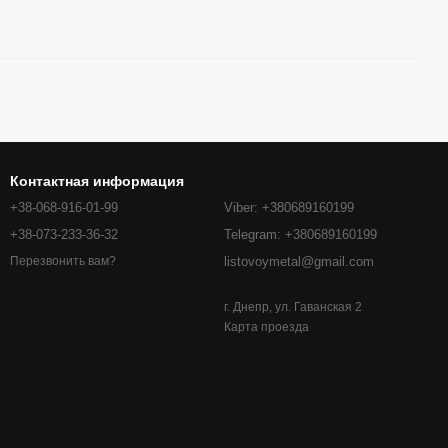
Контактная информация
+38-068-916-01-99
Viber: +380689160199
+38-073-233-36-32
Telegram: +380689160199
listovoymetal@gmail.com
Перезвонить вам?
г. Днепр, ул. Гаванская 2
Карта проезда