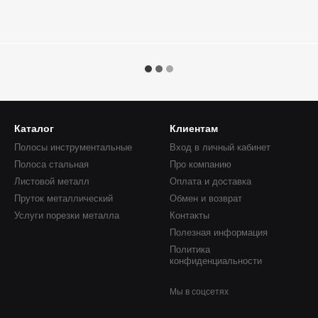
Каталог
Клиентам
Полосы инструментальные
Вход в личный кабинет
Полоса стальная
Про компанию
Листовой металл
Оплата и доставка
Пруток металлический
Обмен и возврат
Услуги порезки металла
Контакты
Полезная информация
Политика
конфиденциальности
Мы в соцсетях