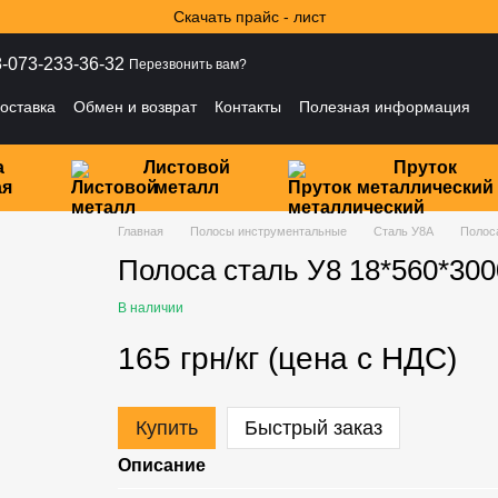
Скачать прайс - лист
-073-233-36-32
Перезвонить вам?
оставка
Обмен и возврат
Контакты
Полезная информация
ности
а
Листовой
Пруток
ая
металл
металлический
Главная
Полосы инструментальные
Сталь У8А
Полоса
Полоса сталь У8 18*560*300
В наличии
165 грн/кг (цена с НДС)
Купить
Быстрый заказ
Описание