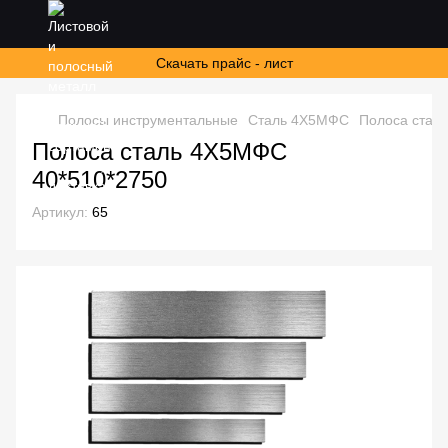
Скачать прайс - лист
Полосы инструментальные
Сталь 4Х5МФС
Полоса стал
Полоса сталь 4Х5МФС
40*510*2750
Артикул:
65