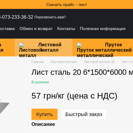
Скачать прайс - лист
-073-233-36-32
Перезвонить вам?
оставка
Обмен и возврат
Контакты
Полезная информация
ности
а
Листовой
Пруток
ая
металл
металлический
Главная
Листовой металл
Листовой металл 20
Лист с
Лист сталь 20 6*1500*6000 
В наличии
57 грн/кг (цена с НДС)
Купить
Быстрый заказ
Описание