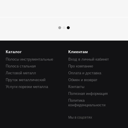
Каталог
Клиентам
Полосы инструментальные
Вход в личный кабинет
Полоса стальная
Про компанию
Листовой металл
Оплата и доставка
Пруток металлический
Обмен и возврат
Услуги порезки металла
Контакты
Полезная информация
Политика
конфиденциальности
Мы в соцсетях