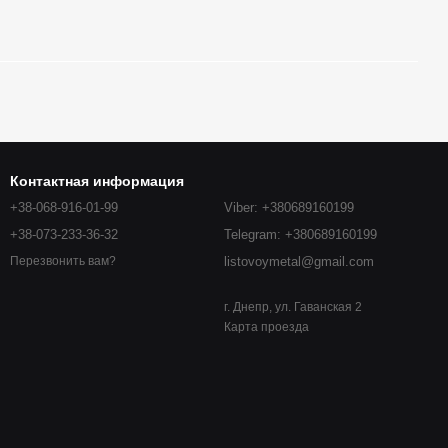
Контактная информация
+38-068-916-01-99
Viber: +380689160199
+38-073-233-36-32
Telegram: +380689160199
listovoymetal@gmail.com
Перезвонить вам?
г. Днепр, ул. Гаванская 2
Карта проезда