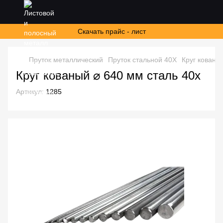
Скачать прайс - лист
Пруток металлический
Пруток стальной 40Х
Круг кованы
Круг кованый ⌀ 640 мм сталь 40х
Артикул:
1285