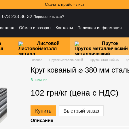
Скачать прайс - лист
-073-233-36-32
Перезвонить вам?
оставка
Обмен и возврат
Контакты
Полезная информация
ности
а
Листовой
Пруток
ая
металл
металлический
Главная
Пруток металлический
Пруток стальной 45
Кр
Круг кованый ⌀ 380 мм стал
В наличии
102 грн/кг (цена с НДС)
Купить
Быстрый заказ
Описание