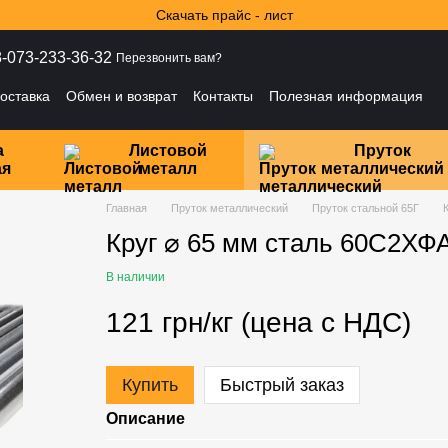
Скачать прайс - лист
-073-233-36-32
Перезвонить вам?
оставка
Обмен и возврат
Контакты
Полезная информация
ности
а
Листовой
Пруток
ая
металл
металлический
Главная
Пруток металлический
Пруток стальной 65Г
Круг ⌀ 65 мм сталь 60С2ХФ
В наличии
121 грн/кг (цена с НДС)
Купить
Быстрый заказ
Описание