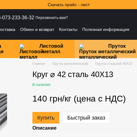
Скачать прайс - лист
-073-233-36-32
Перезвонить вам?
оставка
Обмен и возврат
Контакты
Полезная информация
ности
а
Листовой
Пруток
ая
металл
металлический
Главная
Пруток металлический
Пруток стальной 40Х13
Круг ⌀ 42 сталь 40Х13
В наличии
140 грн/кг (цена с НДС)
Купить
Быстрый заказ
Описание