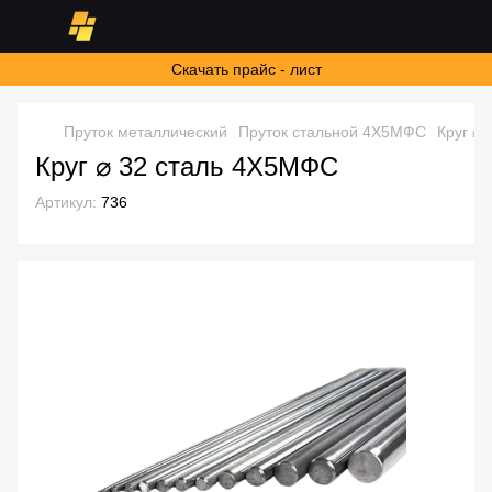
Скачать прайс - лист
Пруток металлический
Пруток стальной 4Х5МФС
Круг ⌀
Круг ⌀ 32 сталь 4Х5МФС
Артикул:
736