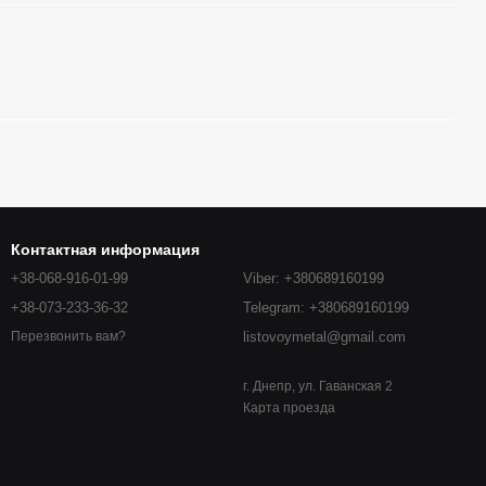
Контактная информация
+38-068-916-01-99
Viber: +380689160199
+38-073-233-36-32
Telegram: +380689160199
listovoymetal@gmail.com
Перезвонить вам?
г. Днепр, ул. Гаванская 2
Карта проезда