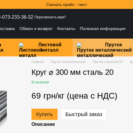
Скачать прайс - лист
-073-233-36-32
Перезвонить вам?
оставка
Обмен и возврат
Контакты
Полезная информация
ности
а
Листовой
Пруток
ая
металл
металлический
Главная
Пруток металлический
Пруток стальной 20
Кр
Круг ⌀ 300 мм сталь 20
В наличии
69 грн/кг (цена с НДС)
Купить
Быстрый заказ
Описание