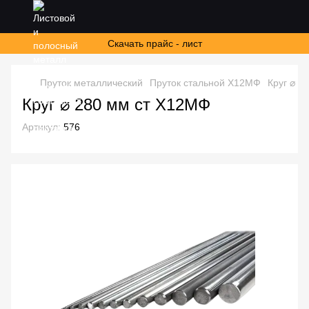
Скачать прайс - лист
Пруток металлический
Пруток стальной Х12МФ
Круг ⌀ 2
Круг ⌀ 280 мм ст Х12МФ
Артикул:
576