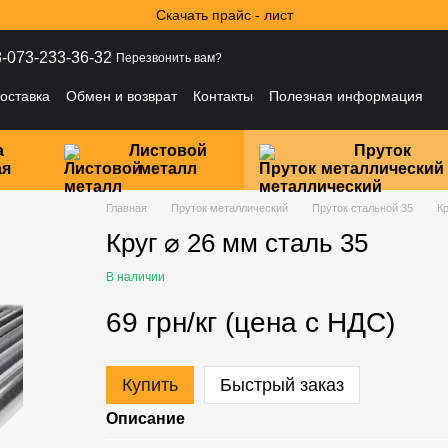
Скачать прайс - лист
-073-233-36-32
Перезвонить вам?
оставка
Обмен и возврат
Контакты
Полезная информация
ности
а
Листовой
Пруток
ая
металл
металлический
Главная
Пруток металлический
Пруток стальной 35
Кр
Круг ⌀ 26 мм сталь 35
В наличии
69 грн/кг (цена с НДС)
Купить
Быстрый заказ
Описание