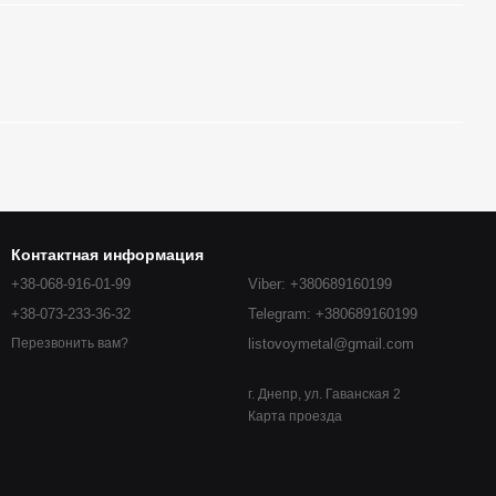
Контактная информация
+38-068-916-01-99
Viber: +380689160199
+38-073-233-36-32
Telegram: +380689160199
listovoymetal@gmail.com
Перезвонить вам?
г. Днепр, ул. Гаванская 2
Карта проезда