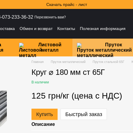
Скачать прайс - лист
-073-233-36-32
Перезвонить вам?
оставка
Обмен и возврат
Контакты
Полезная информация
ности
а
Листовой
Пруток
ая
металл
металлический
Главная
Пруток металлический
Пруток стальной 65Г
К
Круг ⌀ 180 мм ст 65Г
В наличии
125 грн/кг (цена с НДС)
Купить
Быстрый заказ
Описание