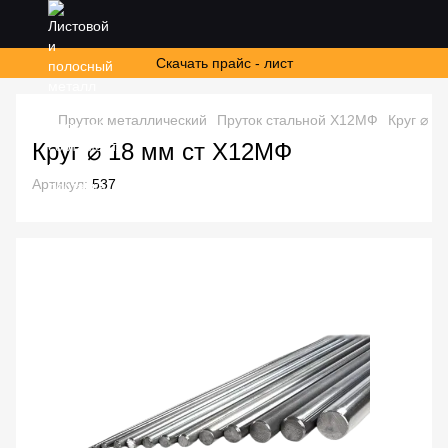
Скачать прайс - лист
Пруток металлический
Пруток стальной Х12МФ
Круг ⌀ 1
Круг ⌀ 18 мм ст Х12МФ
Артикул:
537