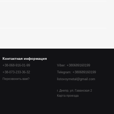
Контактная информация
+38-068-916-01-99
Viber: +380689160199
+38-073-233-36-32
Telegram: +380689160199
listovoymetal@gmail.com
Перезвонить вам?
г. Днепр, ул. Гаванская 2
Карта проезда