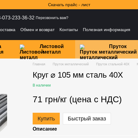
Скачать прайс - лист
-073-233-36-32
Перезвонить вам?
оставка
Обмен и возврат
Контакты
Полезная информация
ности
а
Листовой
Пруток
ая
металл
металлический
Главная
Пруток металлический
Пруток стальной 40Х
Круг ⌀ 105 мм сталь 40Х
В наличии
71 грн/кг (цена с НДС)
Купить
Быстрый заказ
Описание