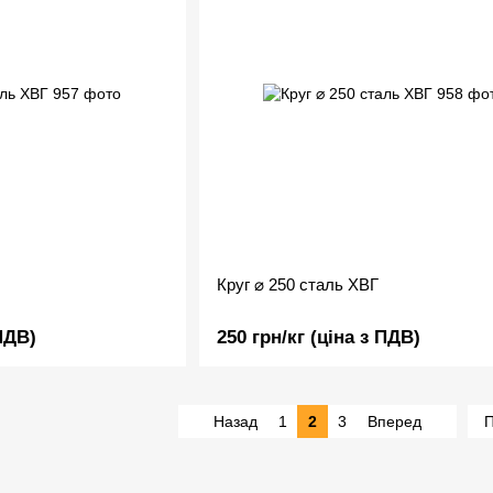
Круг ⌀ 250 сталь ХВГ
 ПДВ)
250 грн/кг (ціна з ПДВ)
Назад
1
2
3
Вперед
П