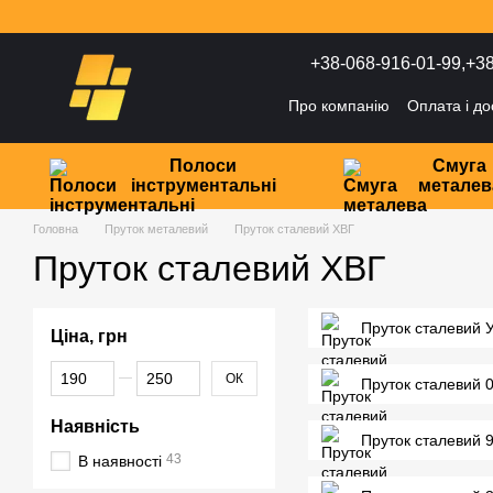
Перейти до основного контенту
+38-068-916-01-99,
+38
Про компанію
Оплата і до
Політика конфіденційност
Полоси
Смуга
інструментальні
металев
Головна
Пруток металевий
Пруток сталевий ХВГ
Пруток сталевий ХВГ
Пруток сталевий 
Ціна, грн
Від Ціна, грн
До Ціна, грн
ОК
Пруток сталевий 
Наявність
Пруток сталевий 
43
В наявності