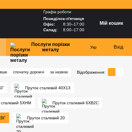
Графік роботи:
Понеділок-п'ятниця
Мій кошик
Офіс:
8:30–17:00
Склад:
8:00–17:00
Послуги порізки
Вхід
Укр
металу
Відображення:
евше
спочатку дорожчі
за назвою
5Г
Пруток сталевий 40Х13
 сталевий 5ХНМ
Пруток сталевий 6ХВ2С
ХВГ
Пруток сталевий 20