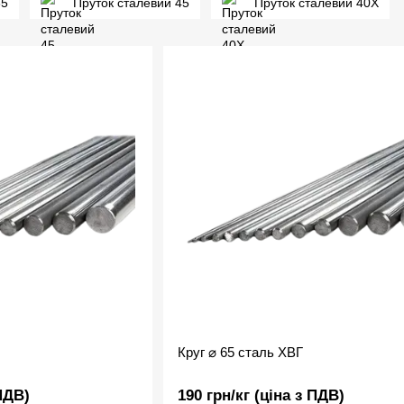
35
Пруток сталевий 45
Пруток сталевий 40Х
Круг ⌀ 65 сталь ХВГ
 ПДВ)
190 грн/кг (ціна з ПДВ)