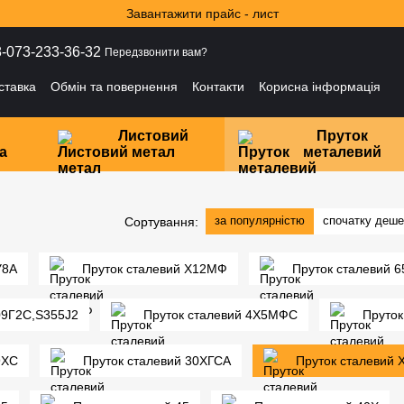
Завантажити прайс - лист
-073-233-36-32
Передзвонити вам?
ставка
Обмін та повернення
Контакти
Корисна інформація
і
Листовий
Пруток
а
метал
металевий
за популярністю
спочатку деш
Сортування:
У8А
Пруток сталевий Х12МФ
Пруток сталевий 6
09Г2С,S355J2
Пруток сталевий 4Х5МФС
Пруток
9ХС
Пруток сталевий 30ХГСА
Пруток сталевий 