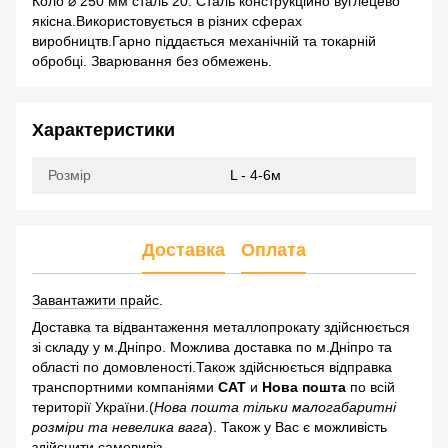
Коло ⌀ 250 мм сталь 20. Сталь конструкційно вуглецево
якісна.Використовується в різних сферах
виробництв.Гарно піддається механічній та токарній
обробці. Зварювання без обмежень.
Характеристики
Розмір
L - 4-6м
Доставка
Оплата
Завантажити прайс
.
Доставка та відвантаження металлопрокату здійснюється
зі складу у м.Дніпро. Можлива доставка по м.Дніпро та
області по домовленості.Також здійснюється відправка
транспортними компаніями
САТ
и
Нова пошта
по всій
території України.(
Нова пошта тільки малогабаритні
розміри та невелика вага
). Також у Вас є можливість
здійснити самовивіз.