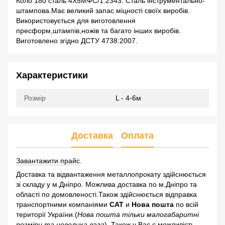
Коло 180 сталь 4Х5МФС/1.2343. Сталь інструментально-
штампова.Має великий запас міцності своїх виробів.
Використовується для виготовлення
пресформ,штампів,ножів та багато інших виробів.
Виготовлено згідно ДСТУ 4738:2007.
Характеристики
Розмір
L - 4-6м
Доставка
Оплата
Завантажити прайс
.
Доставка та відвантаження металлопрокату здійснюється
зі складу у м.Дніпро. Можлива доставка по м.Дніпро та
області по домовленості.Також здійснюється відправка
транспортними компаніями
САТ
и
Нова пошта
по всій
території України.(
Нова пошта тільки малогабаритні
розміри та невелика вага
). Також у Вас є можливість